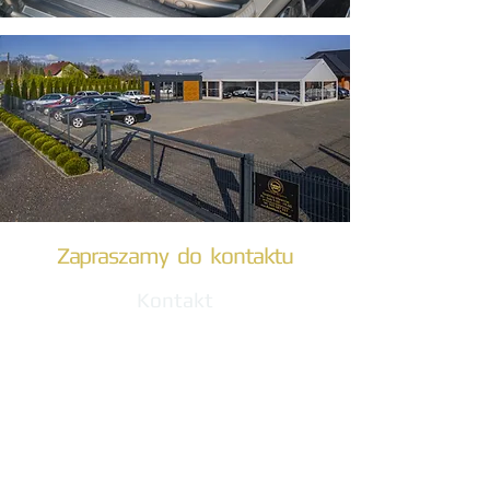
Zapraszamy do kontaktu
Kontakt
+48 660 238 428
biuro@komfort-trans.pl
Gogolińska 8
47-320 Obrowiec
(3 km od zjazdu z A4)