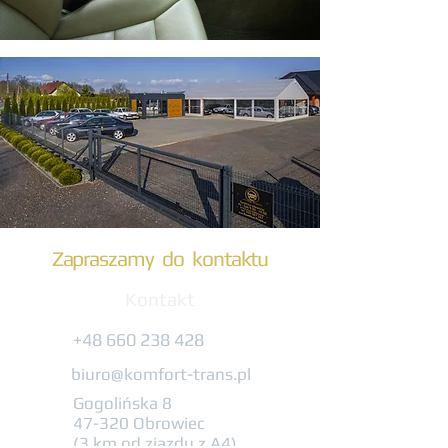
Zapraszamy do kontaktu
Kontakt
+48 660 238 428
biuro@komfort-trans.pl
Gogolińska 8
47-320 Obrowiec
(3 km od zjazdu z A4)