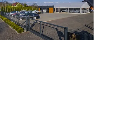
Zapraszamy do kontaktu
Kontakt
+48 660 238 428
biuro@komfort-trans.pl
Gogolińska 8
47-320 Obrowiec
(3 km od zjazdu z A4)
62 1140 2004 0000
3502 7499
0219