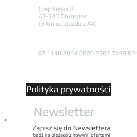
Gogolińska 8
47-320 Obrowiec
(3 km od zjazdu z A4)
62 1140 2004 0000 3502 7499 02
Polityka prywatności
Newsletter
Zapisz się do Newslettera
bądź na bieżąco z nowymi ofertami