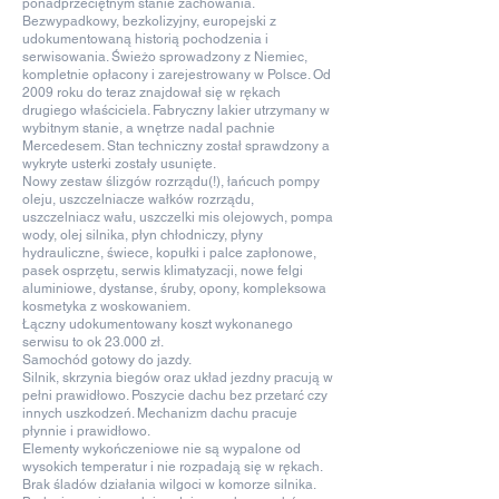
ponadprzeciętnym stanie zachowania.
Bezwypadkowy, bezkolizyjny, europejski z
udokumentowaną historią pochodzenia i
serwisowania. Świeżo sprowadzony z Niemiec,
kompletnie opłacony i zarejestrowany w Polsce. Od
2009 roku do teraz znajdował się w rękach
drugiego właściciela. Fabryczny lakier utrzymany w
wybitnym stanie, a wnętrze nadal pachnie
Mercedesem. Stan techniczny został sprawdzony a
wykryte usterki zostały usunięte.
Nowy zestaw ślizgów rozrządu(!), łańcuch pompy
oleju, uszczelniacze wałków rozrządu,
uszczelniacz wału, uszczelki mis olejowych, pompa
wody, olej silnika, płyn chłodniczy, płyny
hydrauliczne, świece, kopułki i palce zapłonowe,
pasek osprzętu, serwis klimatyzacji, nowe felgi
aluminiowe, dystanse, śruby, opony, kompleksowa
kosmetyka z woskowaniem.
Łączny udokumentowany koszt wykonanego
serwisu to ok 23.000 zł.
Samochód gotowy do jazdy.
Silnik, skrzynia biegów oraz układ jezdny pracują w
pełni prawidłowo. Poszycie dachu bez przetarć czy
innych uszkodzeń. Mechanizm dachu pracuje
płynnie i prawidłowo.
Elementy wykończeniowe nie są wypalone od
wysokich temperatur i nie rozpadają się w rękach.
Brak śladów działania wilgoci w komorze silnika.