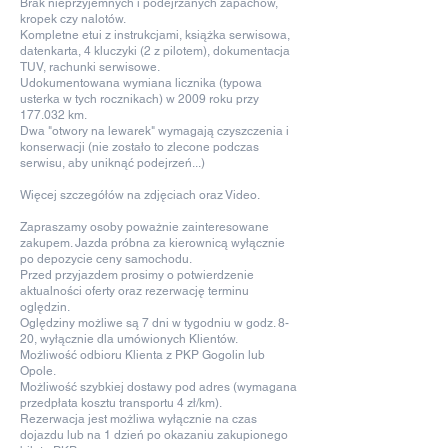
Brak nieprzyjemnych i podejrzanych zapachów,
kropek czy nalotów.
Kompletne etui z instrukcjami, książka serwisowa,
datenkarta, 4 kluczyki (2 z pilotem), dokumentacja
TUV, rachunki serwisowe.
Udokumentowana wymiana licznika (typowa
usterka w tych rocznikach) w 2009 roku przy
177.032 km.
Dwa "otwory na lewarek" wymagają czyszczenia i
konserwacji (nie zostało to zlecone podczas
serwisu, aby uniknąć podejrzeń...)
Więcej szczegółów na zdjęciach oraz Video.
Zapraszamy osoby poważnie zainteresowane
zakupem. Jazda próbna za kierownicą wyłącznie
po depozycie ceny samochodu.
Przed przyjazdem prosimy o potwierdzenie
aktualności oferty oraz rezerwację terminu
oględzin.
Oględziny możliwe są 7 dni w tygodniu w godz. 8-
20, wyłącznie dla umówionych Klientów.
Możliwość odbioru Klienta z PKP Gogolin lub
Opole.
Możliwość szybkiej dostawy pod adres (wymagana
przedpłata kosztu transportu 4 zł/km).
Rezerwacja jest możliwa wyłącznie na czas
dojazdu lub na 1 dzień po okazaniu zakupionego