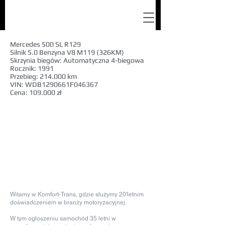
Mercedes 500 SL R129
Silnik 5.0 Benzyna V8 M119 (326KM)
Skrzynia biegów: Automatyczna 4-biegowa
Rocznik: 1991
Przebieg: 214.000 km
VIN: WDB1290661F046367
Cena: 109.000 zł
Witamy w Komfort-Trans, gdzie służymy 20'letnim
doświadczeniem w branży motoryzacyjnej.
W tym ogłoszeniu samochód 35 letni w