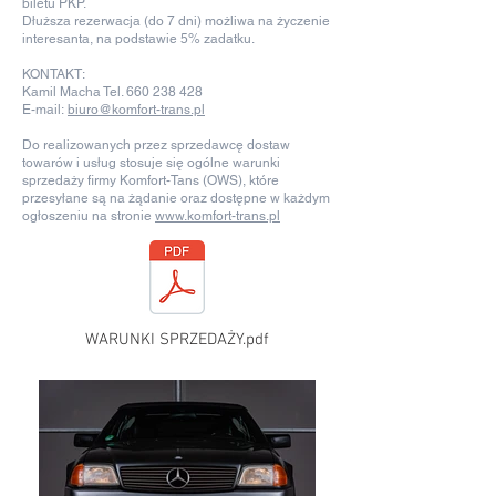
biletu PKP.
Dłuższa rezerwacja (do 7 dni) możliwa na życzenie
interesanta, na podstawie 5% zadatku.
KONTAKT:
Kamil Macha Tel.
660 238 428
E-mail:
biuro@komfort-trans.pl
Do realizowanych przez sprzedawcę dostaw
towarów i usług stosuje się ogólne warunki
sprzedaży firmy Komfort-Tans (OWS), które
przesyłane są na żądanie oraz dostępne w każdym
ogłoszeniu na stronie
www.komfort-trans.pl
WARUNKI SPRZEDAŻY.pdf