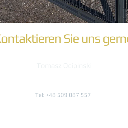
ontaktieren Sie uns ger
Tomasz Ocipinski
Tel: +48 509 087 557