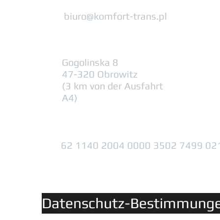
biuro@komfort-trans.pl
Gogolinska 8
47-320 Obrowitz
(3 km von der Ausfahrt
A4)
62 1140 2004 0000 3502 7499 02
Datenschutz-Bestimmung