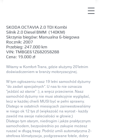
SKODA OCTAVIA 2.0 TDI Kombi
Silnik 2.0 Diesel BMM (140KM)
Skrzynia biegów: Manualna 6-biegowa
Rocznik: 2007
Przebieg: 247.000 km
VIN: TMBGE61Z682058288
Cena: 19.000 zł
Witamy w Komfort-Trans, gdzie służymy 20'letnim
doświadczeniem w branży motoryzacyjnej.
W tym ogłoszeniu nasz 19 letni samochód dyżurny
"do zadań specjalnych". U nas to nie oznacza
"jeździć aż stanie" :), a wręcz przeciwnie. Nasz
samochód dyżurny nie musi atrakcyjnie wyglądać,
lecz w każdej chwili MUSI być w pełni sprawny.
Dlatego w ostatnich miesiącach zainwestowaliśmy
w niego ok 12 tys zł (większość na wyrost - każdy
zawód ma swoje naleciałości w głowie;)
Dlatego tym starym, niedrogim i jakże praktycznym
samochodem, bezpośrednio po zakupie możesz
ruszać w długą trasę. Podróż umili automatyczna 2-
strefowa klimatyzacja, podgrzewane fotele, dobry