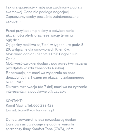
Faktura sprzedaży - nabywca zwolniony z opłaty
skarbowej. Cena nie podlega negocjacji.
Zapraszamy osoby poważnie zainteresowane
zakupem.
Przed przyjazdem prosimy o potwierdzenie
aktualności oferty oraz rezerwację terminu
oględzin.
Oględziny możliwe są 7 dni w tygodniu w godz. 8-
20, wyłącznie dla umówionych Klientów.
Możliwość odbioru Klienta z PKP Gogolin lub
Opole.
Możliwość szybkiej dostawy pod adres (wymagana
przedpłata kosztu transportu 4 zł/km).
Rezerwacja jest możliwa wyłącznie na czas
dojazdu lub na 1 dzień po okazaniu zakupionego
biletu PKP.
Dłuższa rezerwacja (do 7 dni) możliwa na życzenie
interesanta, na podstawie 5% zadatku.
KONTAKT:
Kamil Macha Tel.
660 238 428
E-mail:
biuro@komfort-trans.pl
Do realizowanych przez sprzedawcę dostaw
towarów i usług stosuje się ogólne warunki
sprzedaży firmy Komfort-Tans (OWS), które