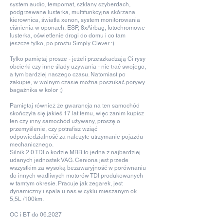
system audio, tempomat, szklany szyberdach,
podgrzewane lusterka, multifunkcyjna skórzana
kierownica, światła xenon, system monitorowania
ciśnienia w oponach, ESP, 8xAirbag, fotochromowe
lusterka, oświetlenie drogi do domu i co tam
jeszcze tylko, po prostu Simply Clever :)
Tylko pamiętaj proszę - jeżeli przeszkadzają Ci rysy
obcierki czy inne ślady używania - nie trać swojego,
a tym bardziej naszego czasu. Natomiast po
zakupie, w wolnym czasie można poszukać porywy
bagażnika w kolor ;)
Pamiętaj również że gwarancja na ten samochód
skończyła się jakieś 17 lat temu, więc zanim kupisz
ten czy inny samochód używany, proszę o
przemyślenie, czy potrafisz wziąć
odpowiedzialność za należyte utrzymanie pojazdu
mechanicznego.
Silnik 2.0 TDI o kodzie MBB to jedna z najbardziej
udanych jednostek VAG. Ceniona jest przede
wszystkim za wysoką bezawaryjność w porównaniu
do innych wadliwych motorów TDI produkowanych
w tamtym okresie. Pracuje jak zegarek, jest
dynamiczny i spala u nas w cyklu mieszanym ok
5,5L /100km.
OC i BT do 06.2027