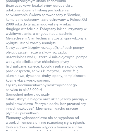
ponadprzeciętnym stanie zachowania.
Bezwypadkowy, bezkolizyjny, europejski z
udokumentowaną historią pochodzenia i
serwisowania. Świeżo sprowadzony z Niemiec,
kompletnie opłacony i zarejestrowany w Polsce. Od
2009 roku do teraz znajdował się w rękach
drugiego właściciela. Fabryczny lakier utrzymany w
wybitnym stanie, a wnętrze nadal pachnie
Mercedesem. Stan techniczny został sprawdzony a
wykryte usterki zostały usunięte.
Nowy zestaw ślizgów rozrządu(!), łańcuch pompy
oleju, uszczelniacze wałków rozrządu,
uszczelniacz wału, uszczelki mis olejowych, pompa
wody, olej silnika, płyn chłodniczy, płyny
hydrauliczne, świece, kopułki i palce zapłonowe,
pasek osprzętu, serwis klimatyzacji, nowe felgi
aluminiowe, dystanse, śruby, opony, kompleksowa
kosmetyka z woskowaniem.
Łączny udokumentowany koszt wykonanego
serwisu to ok 23.000 zł.
Samochód gotowy do jazdy.
Silnik, skrzynia biegów oraz układ jezdny pracują w
pełni prawidłowo. Poszycie dachu bez przetarć czy
innych uszkodzeń. Mechanizm dachu pracuje
płynnie i prawidłowo.
Elementy wykończeniowe nie są wypalone od
wysokich temperatur i nie rozpadają się w rękach.
Brak śladów działania wilgoci w komorze silnika.