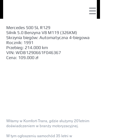
Mercedes 500 SL R129
Silnik 5.0 Benzyna V8 M119 (326KM)
Skrzynia biegów: Automatyczna 4-biegowa
Rocznik: 1991
Przebieg: 214.000 km
VIN: WDB1290661F046367
Cena: 109.000 zł
Witamy w Komfort-Trans, gdzie służymy 20'letnim
doświadczeniem w branży motoryzacyjnej.
W tym ogłoszeniu samochód 35 letni w