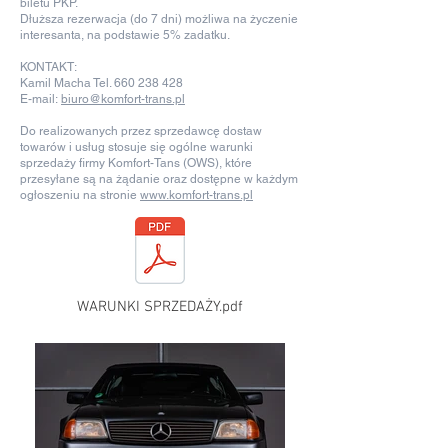
biletu PKP.
Dłuższa rezerwacja (do 7 dni) możliwa na życzenie
interesanta, na podstawie 5% zadatku.
KONTAKT:
Kamil Macha Tel.
660 238 428
E-mail:
biuro@komfort-trans.pl
Do realizowanych przez sprzedawcę dostaw
towarów i usług stosuje się ogólne warunki
sprzedaży firmy Komfort-Tans (OWS), które
przesyłane są na żądanie oraz dostępne w każdym
ogłoszeniu na stronie
www.komfort-trans.pl
WARUNKI SPRZEDAŻY.pdf