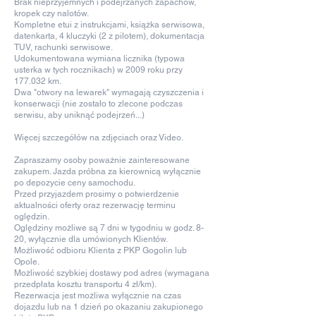
Brak nieprzyjemnych i podejrzanych zapachów,
kropek czy nalotów.
Kompletne etui z instrukcjami, książka serwisowa,
datenkarta, 4 kluczyki (2 z pilotem), dokumentacja
TUV, rachunki serwisowe.
Udokumentowana wymiana licznika (typowa
usterka w tych rocznikach) w 2009 roku przy
177.032 km.
Dwa "otwory na lewarek" wymagają czyszczenia i
konserwacji (nie zostało to zlecone podczas
serwisu, aby uniknąć podejrzeń...)
Więcej szczegółów na zdjęciach oraz Video.
Zapraszamy osoby poważnie zainteresowane
zakupem. Jazda próbna za kierownicą wyłącznie
po depozycie ceny samochodu.
Przed przyjazdem prosimy o potwierdzenie
aktualności oferty oraz rezerwację terminu
oględzin.
Oględziny możliwe są 7 dni w tygodniu w godz. 8-
20, wyłącznie dla umówionych Klientów.
Możliwość odbioru Klienta z PKP Gogolin lub
Opole.
Możliwość szybkiej dostawy pod adres (wymagana
przedpłata kosztu transportu 4 zł/km).
Rezerwacja jest możliwa wyłącznie na czas
dojazdu lub na 1 dzień po okazaniu zakupionego