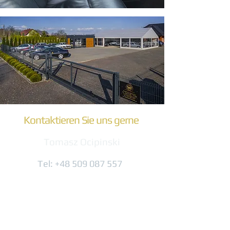
Kontaktieren Sie uns gerne
Tomasz Ocipinski
Tel:
+48 509 087 557
biuro@komfort-trans.pl
Gogolinska 8
47-320 Obrowitz
(3 km von der Ausfahrt A4)