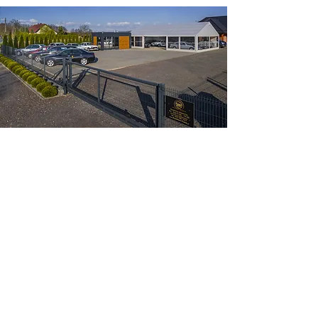
Kontaktieren Sie uns gerne
Tomasz Ocipinski
Tel:
+48 509 087 557
biuro@komfort-trans.pl
Gogolinska 8
47-320 Obrowitz
(3 km von der Ausfahrt A4)
62 1140 2004 0000
3502 7499