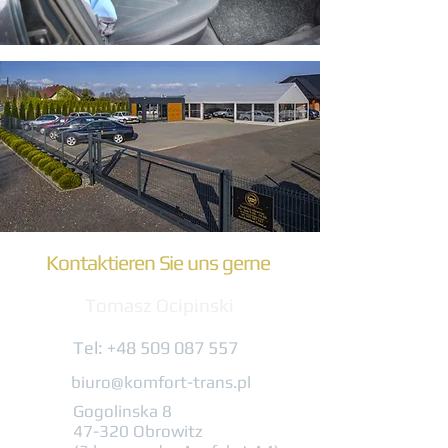
Kontaktieren Sie uns gerne
Tomasz Ocipinski
Tel:
+48 509 087 557
biuro@komfort-trans.pl
Gogolinska 8
47-320 Obrowitz