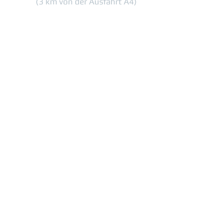
(3 km von der Ausfahrt A4)
62 1140 2004 0000
3502 7499
0219
Datenschutz-Bestimmungen
Newsletter
Abonnieren Sie den