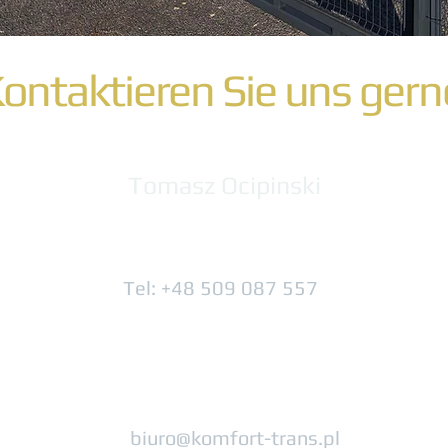
ontaktieren Sie uns ger
Tomasz Ocipinski
Tel: +48 509 087 557
biuro@komfort-trans.pl