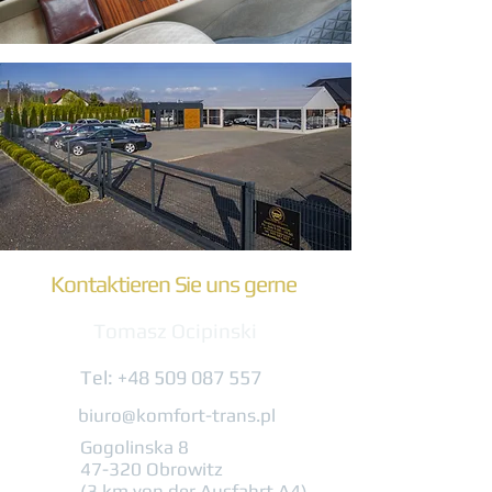
Kontaktieren Sie uns gerne
Tomasz Ocipinski
Tel:
+48 509 087 557
biuro@komfort-trans.pl
Gogolinska 8
47-320 Obrowitz
(3 km von der Ausfahrt A4)