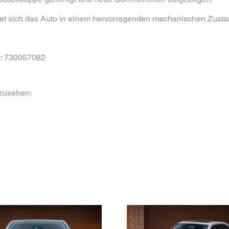
det sich das Auto in einem hervorragenden mechanischen Zustan
r: 730057082
nzusehen: